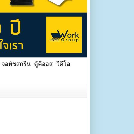
จอทัชสกรีน ตู้คีออส วีดีโอ