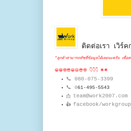
ติดต่อเรา เวิร์คก
*ลูกค้าสามารถทัชที่ข้อมูลได้เลยนะครับ เพื่อค
😀😁🤓😎😀😃😎🤓 👇👇👇 🌟🌟
📞
080-075-3399
📞
0
61-495-5543
team@work2007.com
📩
facebook/workgroup
👍