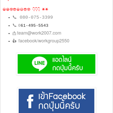
😀😁🤓😎😀😃😎🤓 👇👇👇 🌟🌟
📞
080-075-3399
📞
0
61-495-5543
team@work2007.com
📩
facebook/workgroup2550
👍