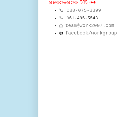
😀😁🤓😎😀😃😎🤓 👇👇👇 🌟🌟
📞
080-075-3399
📞
0
61-495-5543
team@work2007.com
📩
facebook/workgroup
👍