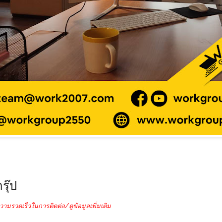
รุ๊ป
วามรวดเร็วในการติดต่อ/ดูข้อมูลเพิ่มเติม