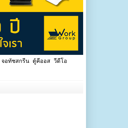
จอทัชสกรีน ตู้คีออส วีดีโอ