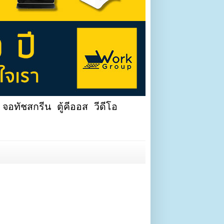
จอทัชสกรีน ตู้คีออส วีดีโอ