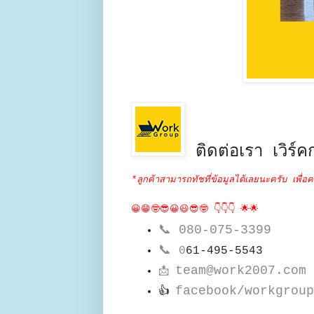
ติดต่อเรา เวิร์คก
*ลูกค้าสามารถทัชที่ข้อมูลได้เลยนะครับ เพื่อค
😀😁🤓😎😀😃😎🤓 👇👇👇 🌟🌟
📞
080-075-3399
📞
0
61-495-5543
team@work2007.com
📩
facebook/workgroup
👍