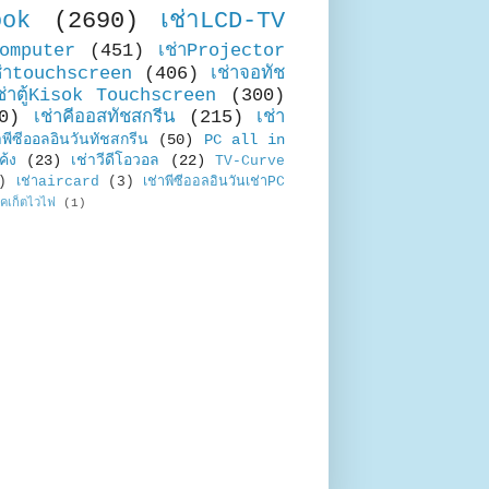
ook
(2690)
เช่าLCD-TV
Computer
(451)
เช่าProjector
ช่าtouchscreen
(406)
เช่าจอทัช
ช่าตู้Kisok Touchscreen
(300)
0)
เช่าคีออสทัชสกรีน
(215)
เช่า
าพีซีออลอินวันทัชสกรีน
(50)
PC all in
ค้ง
(23)
เช่าวีดีโอวอล
(22)
TV-Curve
)
เช่าaircard
(3)
เช่าพีซีออลอินวันเช่าPC
อคเก็ตไวไฟ
(1)