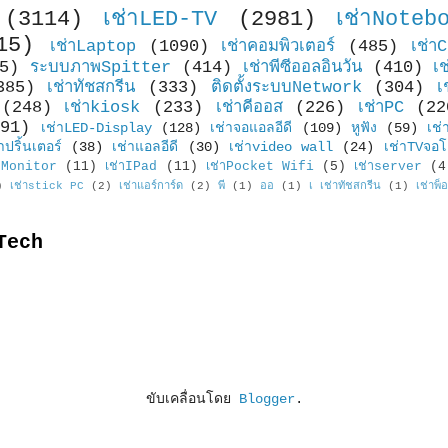
(3114)
เช่าLED-TV
(2981)
เช่าNoteb
15)
เช่าLaptop
(1090)
เช่าคอมพิวเตอร์
(485)
เช่า
5)
ระบบภาพSpitter
(414)
เช่าพีซีออลอินวัน
(410)
เ
385)
เช่าทัชสกรีน
(333)
ติดตั้งระบบNetwork
(304)
เ
(248)
เช่าkiosk
(233)
เช่าคีออส
(226)
เช่าPC
(22
91)
เช่าLED-Display
(128)
เช่าจอแอลอีดี
(109)
หูฟัง
(59)
เช่
าปริ้นเตอร์
(38)
เช่าแอลอีดี
(30)
เช่าvideo wall
(24)
เช่าTVจอโ
Monitor
(11)
เช่าIPad
(11)
เช่าPocket Wifi
(5)
เช่าserver
(4
)
เช่าstick PC
(2)
เช่าแอร์การ์ด
(2)
พี
(1)
ออ
(1)
เ เช่าทัชสกรีน
(1)
เช่าพ็
Tech
ขับเคลื่อนโดย
Blogger
.