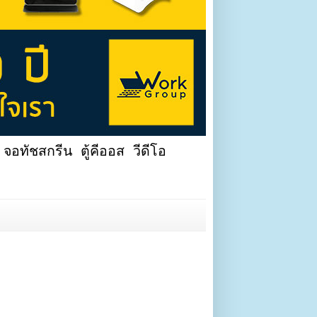
จอทัชสกรีน ตู้คีออส วีดีโอ