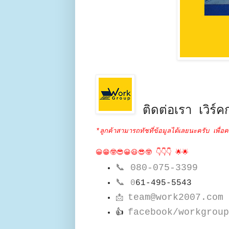
ติดต่อเรา เวิร์คก
*ลูกค้าสามารถทัชที่ข้อมูลได้เลยนะครับ เพื่อค
😀😁🤓😎😀😃😎🤓 👇👇👇 🌟🌟
📞
080-075-3399
📞
0
61-495-5543
team@work2007.com
📩
facebook/workgroup
👍