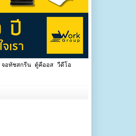
จอทัชสกรีน ตู้คีออส วีดีโอ