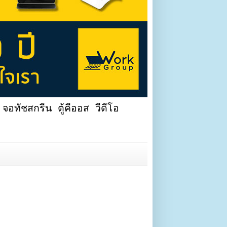
จอทัชสกรีน ตู้คีออส วีดีโอ