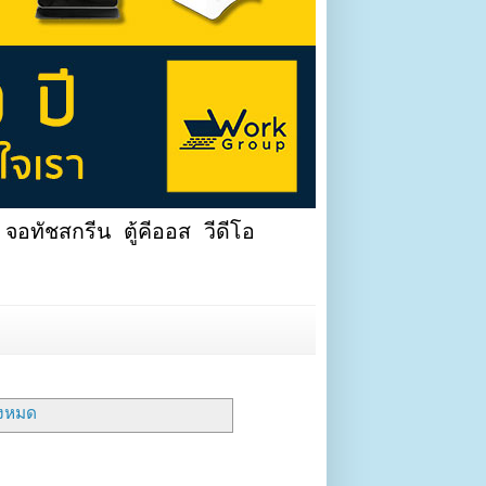
จอทัชสกรีน ตู้คีออส วีดีโอ
งหมด