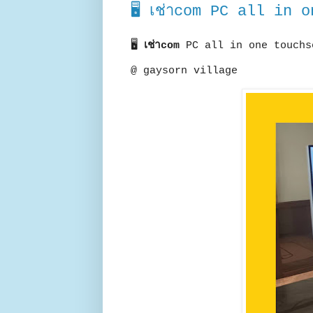
🖥 เช่าcom PC all in o
🖥
เช่าcom
PC all in one touchscr
@ gaysorn village