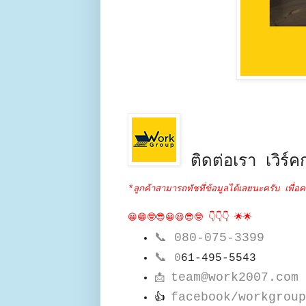
ติดต่อเรา เวิร์คก
*ลูกค้าสามารถทัชที่ข้อมูลได้เลยนะครับ เพื่อค
😀😁🤓😎😀😃😎🤓 👇👇👇 🌟🌟
📞
080-075-3399
📞
0
61-495-5543
team@work2007.com
📩
facebook/workgroup
👍