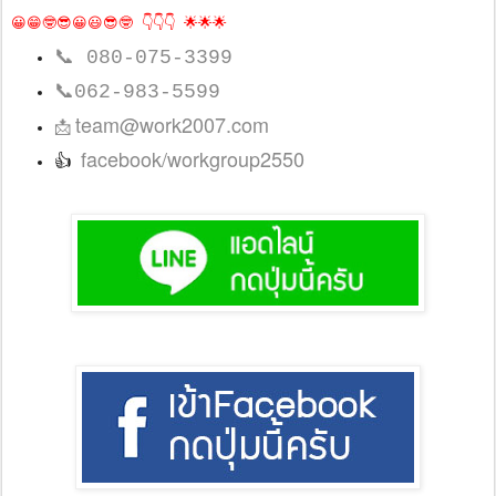
😀😁🤓😎😀😃😎🤓 👇👇👇 🌟🌟🌟
📞
080-075-3399
📞
062-983-5599
team@work2007.com
📩
facebook/workgroup2550
👍