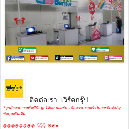
ติดต่อเรา เวิร์คกรุ๊ป
*ลูกค้าสามารถทัชที่ข้อมูลได้เลยนะครับ เพื่อความรวดเร็วในการติดต่อ/ดู
ข้อมูลเพิ่มเติม
😀😁🤓😎😀😃😎🤓 👇👇👇 🌟🌟🌟