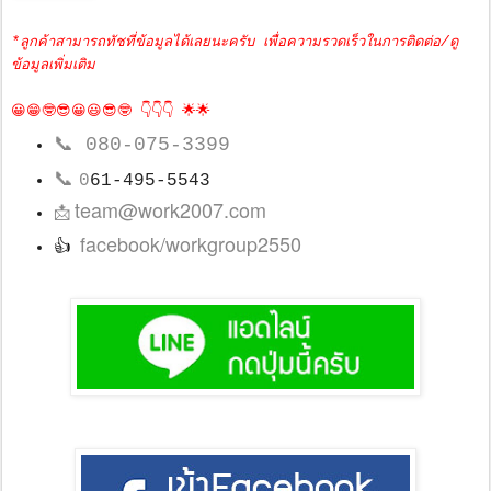
*ลูกค้าสามารถทัชที่ข้อมูลได้เลยนะครับ เพื่อความรวดเร็วในการติดต่อ/ดู
ข้อมูลเพิ่มเติม
😀😁🤓😎😀😃😎🤓 👇👇👇 🌟🌟
📞
080-075-3399
📞
0
61-495-5543
team@work2007.com
📩
facebook/workgroup2550
👍