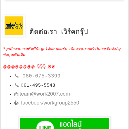
ติดต่อเรา เวิร์คกรุ๊ป
*ลูกค้าสามารถทัชที่ข้อมูลได้เลยนะครับ เพื่อความรวดเร็วในการติดต่อ/ดู
ข้อมูลเพิ่มเติม
😀😁🤓😎😀😃😎🤓 👇👇👇 🌟🌟
📞
080-075-3399
📞
0
61-495-5543
team@work2007.com
📩
facebook/workgroup2550
👍