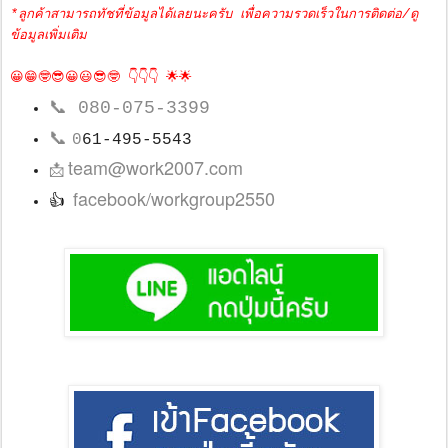
*ลูกค้าสามารถทัชที่ข้อมูลได้เลยนะครับ เพื่อความรวดเร็วในการติดต่อ/ดู
ข้อมูลเพิ่มเติม
😀😁🤓😎😀😃😎🤓 👇👇👇 🌟🌟
📞
080-075-3399
📞
0
61-495-5543
team@work2007.com
📩
facebook/workgroup2550
👍