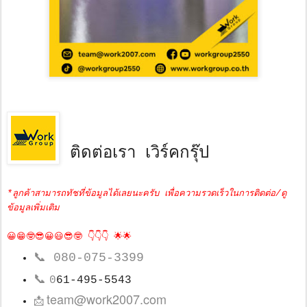
ติดต่อเรา เวิร์คกรุ๊ป
*ลูกค้าสามารถทัชที่ข้อมูลได้เลยนะครับ เพื่อความรวดเร็วในการติดต่อ/ดู
ข้อมูลเพิ่มเติม
😀😁🤓😎😀😃😎🤓 👇👇👇 🌟🌟
📞
080-075-3399
📞
0
61-495-5543
team@work2007.com
📩