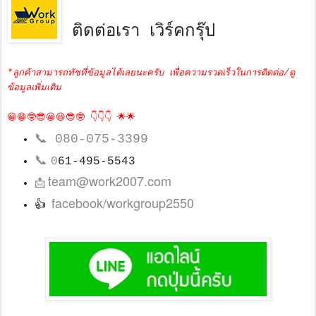
ติดต่อเรา เวิร์คกรุ๊ป
*ลูกค้าสามารถทัชที่ข้อมูลได้เลยนะครับ เพื่อความรวดเร็วในการติดต่อ/ดู
ข้อมูลเพิ่มเติม
😀😁🤓😎😀😃😎🤓 👇👇👇 🌟🌟
📞
080-075-3399
📞
0
61-495-5543
team@work2007.com
📩
facebook/workgroup2550
👍