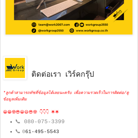
ติดต่อเรา เวิร์คกรุ๊ป
*ลูกค้าสามารถทัชที่ข้อมูลได้เลยนะครับ เพื่อความรวดเร็วในการติดต่อ/ดู
ข้อมูลเพิ่มเติม
😀😁🤓😎😀😃😎🤓 👇👇👇 🌟🌟
📞
080-075-3399
📞
0
61-495-5543