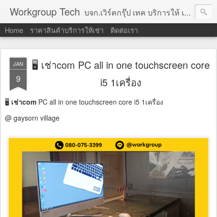
Workgroup Tech
บจก.เวิร์คกรุ๊ป เทค บริการให้ เช่าคอมพิวเตอร์ โน้ตบุ๊ค โปรเจคเตอร์ ทีวีจอแบน จอทัชสกรีน ตู้คีออส วีดีโอวอล และอุปกรณ์อื่น ๆ บริการให้เช่าเป็น รายวัน
Home
ราคาสินค้าบริการให้เช่า
ติดต่อเรา
🖥 เช่าcom PC all in one touchscreen core
JAN
9
i5 1เครื่อง
🖥
เช่าcom
PC all in one touchscreen core i5 1เครื่อง
@ gaysorn village