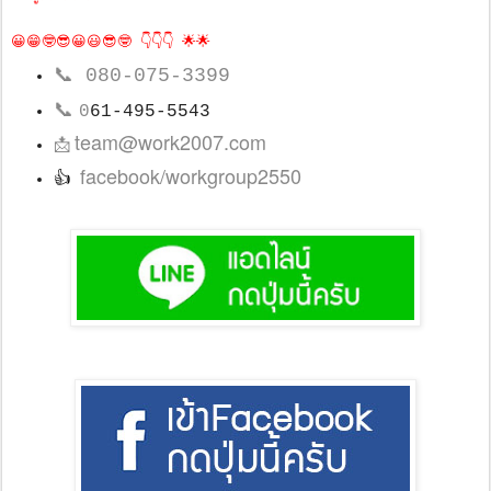
😀😁🤓😎😀😃😎🤓 👇👇👇 🌟🌟
📞
080-075-3399
📞
0
61-495-5543
team@work2007.com
📩
facebook/workgroup2550
👍