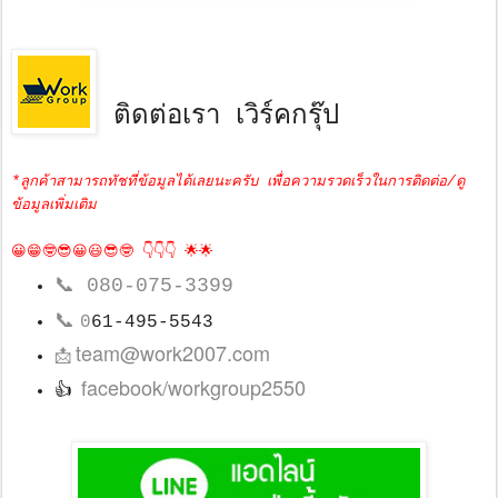
ติดต่อเรา เวิร์คกรุ๊ป
*ลูกค้าสามารถทัชที่ข้อมูลได้เลยนะครับ เพื่อความรวดเร็วในการติดต่อ/ดู
ข้อมูลเพิ่มเติม
😀😁🤓😎😀😃😎🤓 👇👇👇 🌟🌟
📞
080-075-3399
📞
0
61-495-5543
team@work2007.com
📩
facebook/workgroup2550
👍