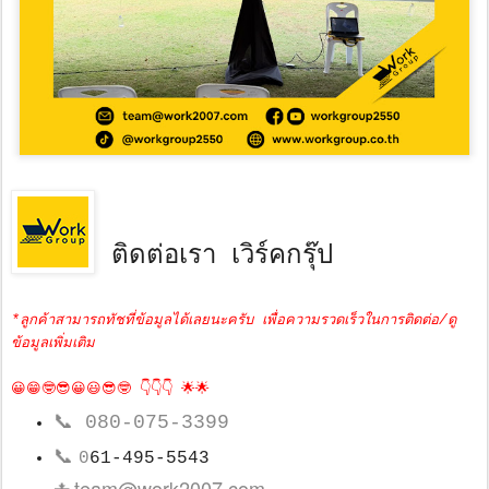
ติดต่อเรา เวิร์คกรุ๊ป
*ลูกค้าสามารถทัชที่ข้อมูลได้เลยนะครับ เพื่อความรวดเร็วในการติดต่อ/ดู
ข้อมูลเพิ่มเติม
😀😁🤓😎😀😃😎🤓 👇👇👇 🌟🌟
📞
080-075-3399
📞
0
61-495-5543
team@work2007.com
📩