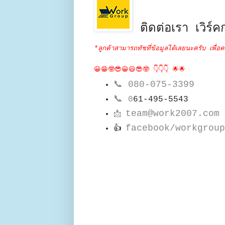
ติดต่อเรา เวิร์คก
*ลูกค้าสามารถทัชที่ข้อมูลได้เลยนะครับ เพื่อค
😀😁🤓😎😀😃😎🤓 👇👇👇 🌟🌟
📞
080-075-3399
📞
0
61-495-5543
team@work2007.com
📩
facebook/workgroup
👍