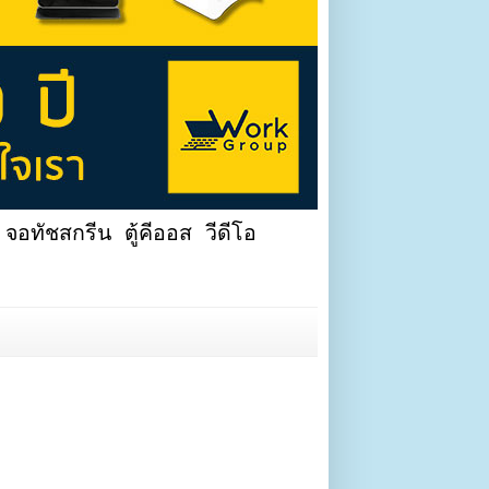
จอทัชสกรีน ตู้คีออส วีดีโอ