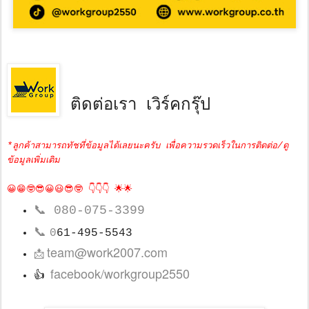
ติดต่อเรา เวิร์คกรุ๊ป
*ลูกค้าสามารถทัชที่ข้อมูลได้เลยนะครับ เพื่อความรวดเร็วในการติดต่อ/ดู
ข้อมูลเพิ่มเติม
😀😁🤓😎😀😃😎🤓 👇👇👇 🌟🌟
📞
080-075-3399
📞
0
61-495-5543
team@work2007.com
📩
facebook/workgroup2550
👍