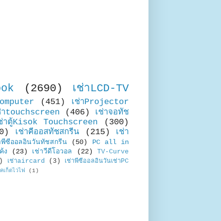
ook
(2690)
เช่าLCD-TV
Computer
(451)
เช่าProjector
ช่าtouchscreen
(406)
เช่าจอทัช
ช่าตู้Kisok Touchscreen
(300)
0)
เช่าคีออสทัชสกรีน
(215)
เช่า
าพีซีออลอินวันทัชสกรีน
(50)
PC all in
ค้ง
(23)
เช่าวีดีโอวอล
(22)
TV-Curve
)
เช่าaircard
(3)
เช่าพีซีออลอินวันเช่าPC
อคเก็ตไวไฟ
(1)