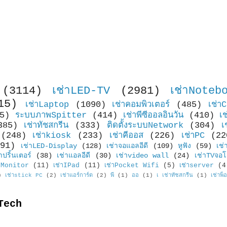
(3114)
เช่าLED-TV
(2981)
เช่าNoteb
15)
เช่าLaptop
(1090)
เช่าคอมพิวเตอร์
(485)
เช่า
5)
ระบบภาพSpitter
(414)
เช่าพีซีออลอินวัน
(410)
เ
385)
เช่าทัชสกรีน
(333)
ติดตั้งระบบNetwork
(304)
เ
(248)
เช่าkiosk
(233)
เช่าคีออส
(226)
เช่าPC
(22
91)
เช่าLED-Display
(128)
เช่าจอแอลอีดี
(109)
หูฟัง
(59)
เช่
าปริ้นเตอร์
(38)
เช่าแอลอีดี
(30)
เช่าvideo wall
(24)
เช่าTVจอโ
Monitor
(11)
เช่าIPad
(11)
เช่าPocket Wifi
(5)
เช่าserver
(4
)
เช่าstick PC
(2)
เช่าแอร์การ์ด
(2)
พี
(1)
ออ
(1)
เ เช่าทัชสกรีน
(1)
เช่าพ็
Tech