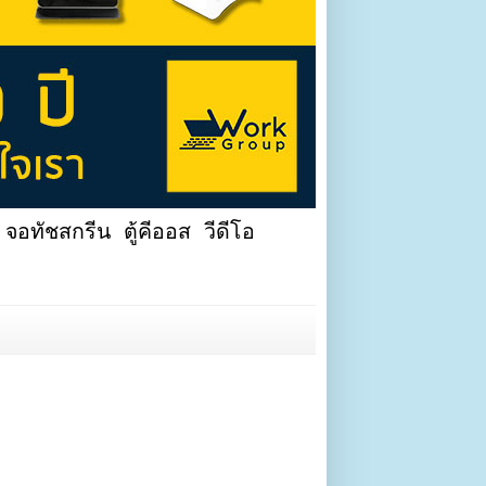
จอทัชสกรีน ตู้คีออส วีดีโอ