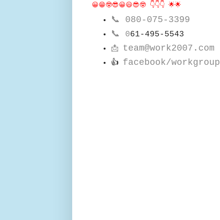
😀😁🤓😎😀😃😎🤓 👇👇👇 🌟🌟
📞
080-075-3399
📞
0
61-495-5543
team@work2007.com
📩
facebook/workgroup
👍