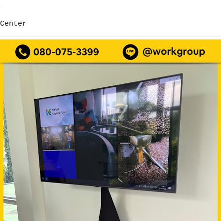
น
Center