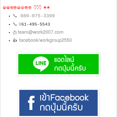
😀😁🤓😎😀😃😎🤓 👇👇👇 🌟🌟
📞
080-075-3399
📞
0
61-495-5543
team@work2007.com
📩
facebook/workgroup2550
👍