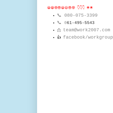
😀😁🤓😎😀😃😎🤓 👇👇👇 🌟🌟
📞
080-075-3399
📞
0
61-495-5543
team@work2007.com
📩
facebook/workgroup
👍