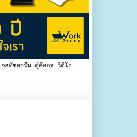
จอทัชสกรีน ตู้คีออส วีดีโอ