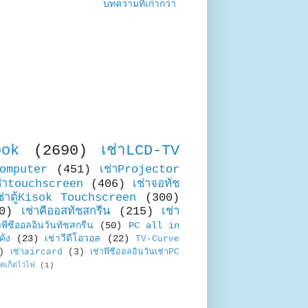
บทความที่เก่ากว่า
ook
(2690)
เช่าLCD-TV
Computer
(451)
เช่าProjector
ช่าtouchscreen
(406)
เช่าจอทัช
ช่าตู้Kisok Touchscreen
(300)
0)
เช่าคีออสทัชสกรีน
(215)
เช่า
าพีซีออลอินวันทัชสกรีน
(50)
PC all in
ค้ง
(23)
เช่าวีดีโอวอล
(22)
TV-Curve
)
เช่าaircard
(3)
เช่าพีซีออลอินวันเช่าPC
อคเก็ตไวไฟ
(1)