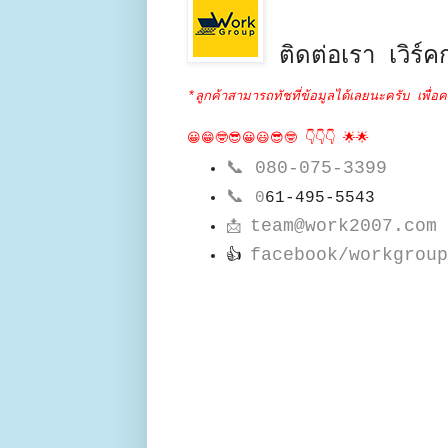
ติดต่อเรา เวิร์คก
*ลูกค้าสามารถทัชที่ข้อมูลได้เลยนะครับ เพื่อค
😀😁🤓😎😀😃😎🤓 👇👇👇 🌟🌟
📞
080-075-3399
📞
0
61-495-5543
team@work2007.com
📩
facebook/workgroup
👍