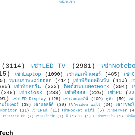
หน้าแรก
(3114)
เช่าLED-TV
(2981)
เช่าNoteb
15)
เช่าLaptop
(1090)
เช่าคอมพิวเตอร์
(485)
เช่า
5)
ระบบภาพSpitter
(414)
เช่าพีซีออลอินวัน
(410)
เ
385)
เช่าทัชสกรีน
(333)
ติดตั้งระบบNetwork
(304)
เ
(248)
เช่าkiosk
(233)
เช่าคีออส
(226)
เช่าPC
(22
91)
เช่าLED-Display
(128)
เช่าจอแอลอีดี
(109)
หูฟัง
(59)
เช่
าปริ้นเตอร์
(38)
เช่าแอลอีดี
(30)
เช่าvideo wall
(24)
เช่าTVจอโ
Monitor
(11)
เช่าIPad
(11)
เช่าPocket Wifi
(5)
เช่าserver
(4
)
เช่าstick PC
(2)
เช่าแอร์การ์ด
(2)
พี
(1)
ออ
(1)
เ เช่าทัชสกรีน
(1)
เช่าพ็
Tech