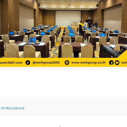
,
เช่าNotebook