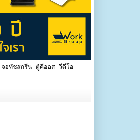
จอทัชสกรีน ตู้คีออส วีดีโอ