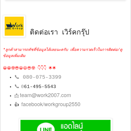
ติดต่อเรา เวิร์คกรุ๊ป
*ลูกค้าสามารถทัชที่ข้อมูลได้เลยนะครับ เพื่อความรวดเร็วในการติดต่อ/ดู
ข้อมูลเพิ่มเติม
😀😁🤓😎😀😃😎🤓 👇👇👇 🌟🌟
📞
080-075-3399
📞
0
61-495-5543
team@work2007.com
📩
facebook/workgroup2550
👍