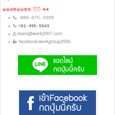
😀😁🤓😎😀😃😎🤓 👇👇👇 🌟🌟
📞
080-075-3399
📞
0
61-495-5543
team@work2007.com
📩
facebook/workgroup2550
👍