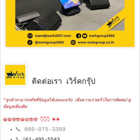
ติดต่อเรา เวิร์คกรุ๊ป
*ลูกค้าสามารถทัชที่ข้อมูลได้เลยนะครับ เพื่อความรวดเร็วในการติดต่อ/ดู
ข้อมูลเพิ่มเติม
😀😁🤓😎😀😃😎🤓 👇👇👇 🌟🌟
📞
080-075-3399
📞
0
61-495-5543