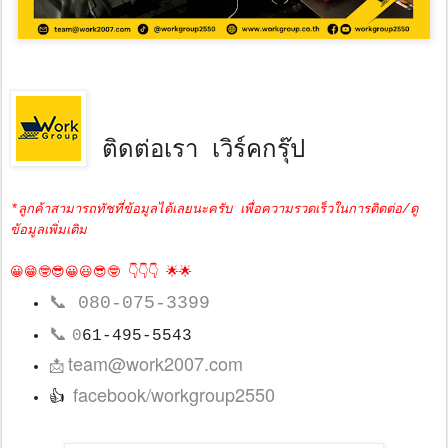
ติดต่อเรา เวิร์คกรุ๊ป
*ลูกค้าสามารถทัชที่ข้อมูลได้เลยนะครับ เพื่อความรวดเร็วในการติดต่อ/ดู
ข้อมูลเพิ่มเติม
😀😁🤓😎😀😃😎🤓 👇👇👇 🌟🌟
📞
080-075-3399
📞
0
61-495-5543
team@work2007.com
📩
facebook/workgroup2550
👍