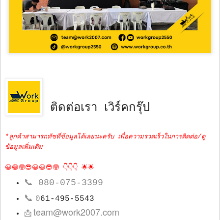
ติดต่อเรา เวิร์คกรุ๊ป
*ลูกค้าสามารถทัชที่ข้อมูลได้เลยนะครับ เพื่อความรวดเร็วในการติดต่อ/ดู
ข้อมูลเพิ่มเติม
😀😁🤓😎😀😃😎🤓 👇👇👇 🌟🌟
📞
080-075-3399
📞
0
61-495-5543
team@work2007.com
📩