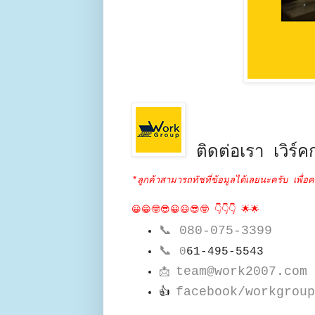
ติดต่อเรา เวิร์คก
*ลูกค้าสามารถทัชที่ข้อมูลได้เลยนะครับ เพื่อค
😀😁🤓😎😀😃😎🤓 👇👇👇 🌟🌟
📞
080-075-3399
📞
0
61-495-5543
team@work2007.com
📩
facebook/workgroup
👍