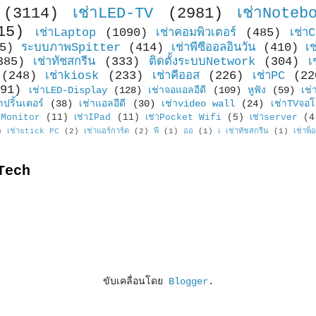
(3114)
เช่าLED-TV
(2981)
เช่าNoteb
15)
เช่าLaptop
(1090)
เช่าคอมพิวเตอร์
(485)
เช่า
5)
ระบบภาพSpitter
(414)
เช่าพีซีออลอินวัน
(410)
เ
385)
เช่าทัชสกรีน
(333)
ติดตั้งระบบNetwork
(304)
เ
(248)
เช่าkiosk
(233)
เช่าคีออส
(226)
เช่าPC
(22
91)
เช่าLED-Display
(128)
เช่าจอแอลอีดี
(109)
หูฟัง
(59)
เช่
าปริ้นเตอร์
(38)
เช่าแอลอีดี
(30)
เช่าvideo wall
(24)
เช่าTVจอโ
Monitor
(11)
เช่าIPad
(11)
เช่าPocket Wifi
(5)
เช่าserver
(4
)
เช่าstick PC
(2)
เช่าแอร์การ์ด
(2)
พี
(1)
ออ
(1)
เ เช่าทัชสกรีน
(1)
เช่าพ็
Tech
ขับเคลื่อนโดย
Blogger
.