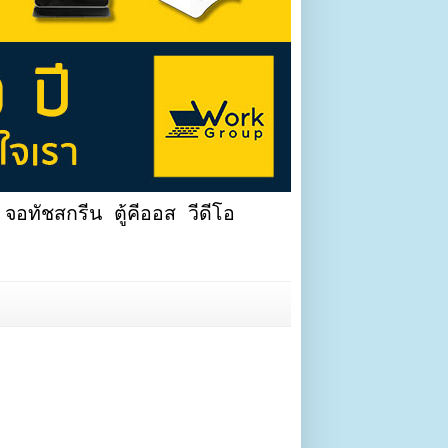
จอทัชสกรีน ตู้คีออส วีดีโอ