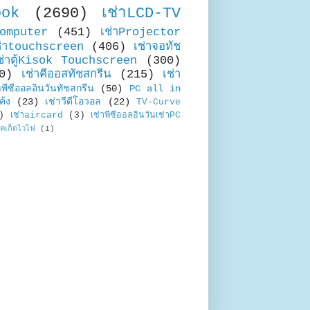
ook
(2690)
เช่าLCD-TV
Computer
(451)
เช่าProjector
ช่าtouchscreen
(406)
เช่าจอทัช
ช่าตู้Kisok Touchscreen
(300)
0)
เช่าคีออสทัชสกรีน
(215)
เช่า
าพีซีออลอินวันทัชสกรีน
(50)
PC all in
ค้ง
(23)
เช่าวีดีโอวอล
(22)
TV-Curve
)
เช่าaircard
(3)
เช่าพีซีออลอินวันเช่าPC
อคเก็ตไวไฟ
(1)