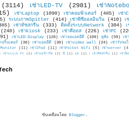
(3114)
เช่าLED-TV
(2981)
เช่าNoteb
15)
เช่าLaptop
(1090)
เช่าคอมพิวเตอร์
(485)
เช่า
5)
ระบบภาพSpitter
(414)
เช่าพีซีออลอินวัน
(410)
เ
385)
เช่าทัชสกรีน
(333)
ติดตั้งระบบNetwork
(304)
เ
(248)
เช่าkiosk
(233)
เช่าคีออส
(226)
เช่าPC
(22
91)
เช่าLED-Display
(128)
เช่าจอแอลอีดี
(109)
หูฟัง
(59)
เช่
าปริ้นเตอร์
(38)
เช่าแอลอีดี
(30)
เช่าvideo wall
(24)
เช่าTVจอโ
Monitor
(11)
เช่าIPad
(11)
เช่าPocket Wifi
(5)
เช่าserver
(4
)
เช่าstick PC
(2)
เช่าแอร์การ์ด
(2)
พี
(1)
ออ
(1)
เ เช่าทัชสกรีน
(1)
เช่าพ็
Tech
ขับเคลื่อนโดย
Blogger
.