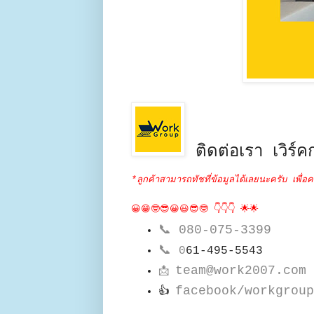
ติดต่อเรา เวิร์คก
*ลูกค้าสามารถทัชที่ข้อมูลได้เลยนะครับ เพื่อค
😀😁🤓😎😀😃😎🤓 👇👇👇 🌟🌟
📞
080-075-3399
📞
0
61-495-5543
team@work2007.com
📩
facebook/workgroup
👍