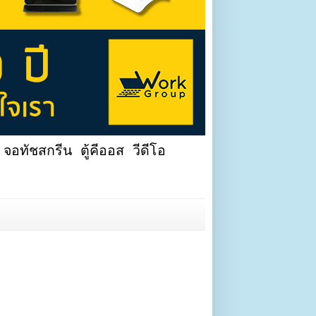
จอทัชสกรีน ตู้คีออส วีดีโอ