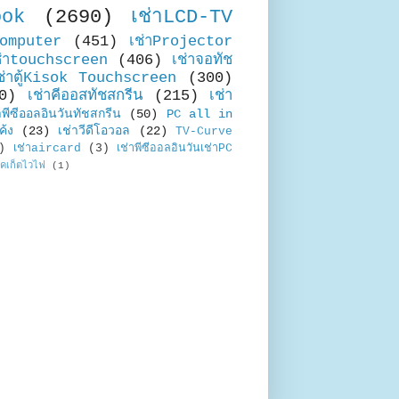
ook
(2690)
เช่าLCD-TV
Computer
(451)
เช่าProjector
ช่าtouchscreen
(406)
เช่าจอทัช
ช่าตู้Kisok Touchscreen
(300)
0)
เช่าคีออสทัชสกรีน
(215)
เช่า
าพีซีออลอินวันทัชสกรีน
(50)
PC all in
ค้ง
(23)
เช่าวีดีโอวอล
(22)
TV-Curve
)
เช่าaircard
(3)
เช่าพีซีออลอินวันเช่าPC
อคเก็ตไวไฟ
(1)