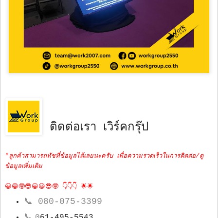
ติดต่อเรา เวิร์คกรุ๊ป
*ลูกค้าสามารถทัชที่ข้อมูลได้เลยนะครับ เพื่อความรวดเร็วในการติดต่อ/ดู
ข้อมูลเพิ่มเติม
😀😁🤓😎😀😃😎🤓 👇👇👇 🌟🌟
📞
080-075-3399
📞
0
61-495-5543