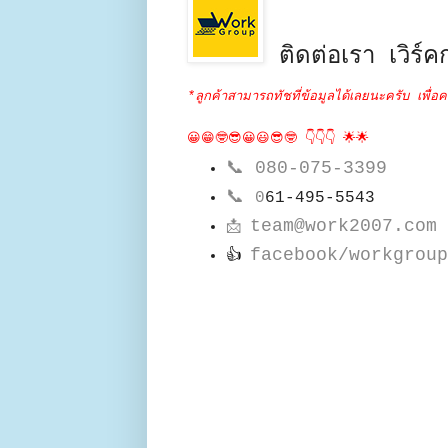
ติดต่อเรา เวิร์คก
*ลูกค้าสามารถทัชที่ข้อมูลได้เลยนะครับ เพื่อค
😀😁🤓😎😀😃😎🤓 👇👇👇 🌟🌟
📞
080-075-3399
📞
0
61-495-5543
team@work2007.com
📩
facebook/workgroup
👍