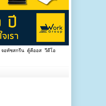
จอทัชสกรีน ตู้คีออส วีดีโอ