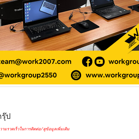
รุ๊ป
วามรวดเร็วในการติดต่อ/ดูข้อมูลเพิ่มเติม