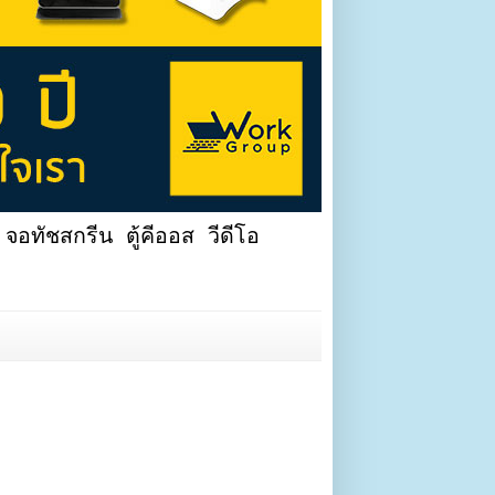
จอทัชสกรีน ตู้คีออส วีดีโอ