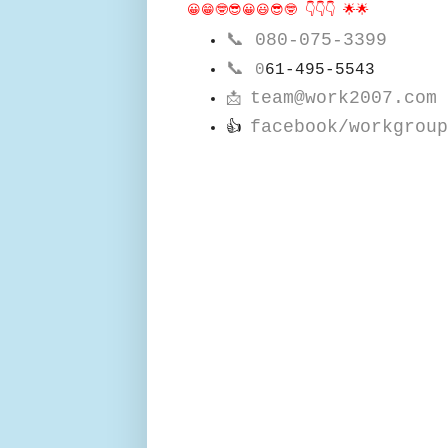
😀😁🤓😎😀😃😎🤓 👇👇👇 🌟🌟
📞
080-075-3399
📞
0
61-495-5543
team@work2007.com
📩
facebook/workgroup
👍