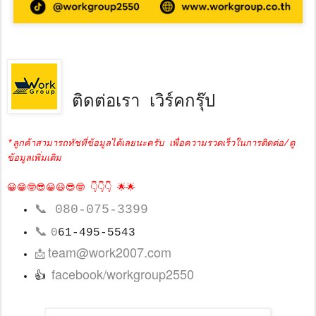
ติดต่อเรา เวิร์คกรุ๊ป
*ลูกค้าสามารถทัชที่ข้อมูลได้เลยนะครับ เพื่อความรวดเร็วในการติดต่อ/ดู
ข้อมูลเพิ่มเติม
😀😁🤓😎😀😃😎🤓 👇👇👇 🌟🌟
📞
080-075-3399
📞
0
61-495-5543
team@work2007.com
📩
facebook/workgroup2550
👍