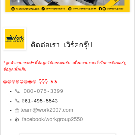
ติดต่อเรา เวิร์คกรุ๊ป
*ลูกค้าสามารถทัชที่ข้อมูลได้เลยนะครับ เพื่อความรวดเร็วในการติดต่อ/ดู
ข้อมูลเพิ่มเติม
😀😁🤓😎😀😃😎🤓 👇👇👇 🌟🌟
📞
080-075-3399
📞
0
61-495-5543
team@work2007.com
📩
facebook/workgroup2550
👍