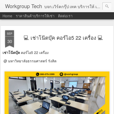
Workgroup Tech
บจก.เวิร์คกรุ๊ป เทค บริการให้ เช่าคอมพิวเตอร์ โน้ตบุ๊ค โปรเจคเตอร์ ทีวีจอแบน จอทัชสกรีน ตู้คีออส วีดีโอวอล และอุปกรณ์อื่น ๆ บริการให้เช่าเป็น รายวัน
Home
ราคาสินค้าบริการให้เช่า
ติดต่อเรา
SEP
💻 เช่าโน๊ตบุ๊ค คอร์ไอ5 22 เครื่อง 💻
30
เช่าโน๊ตบุ๊ค
คอร์ไอ5 22 เครื่อง
@ มหาวิทยาลัยธรรมศาสตร์ รังสิต