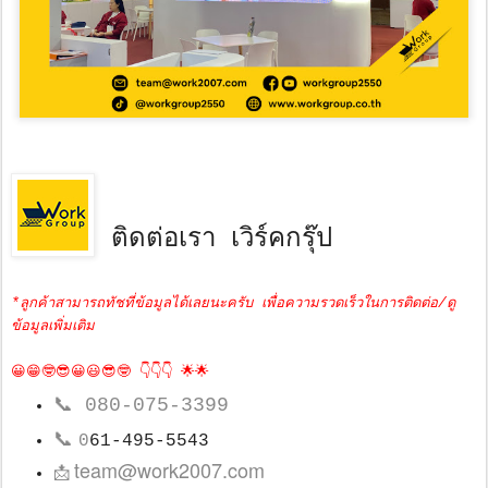
ติดต่อเรา เวิร์คกรุ๊ป
*ลูกค้าสามารถทัชที่ข้อมูลได้เลยนะครับ เพื่อความรวดเร็วในการติดต่อ/ดู
ข้อมูลเพิ่มเติม
😀😁🤓😎😀😃😎🤓 👇👇👇 🌟🌟
📞
080-075-3399
📞
0
61-495-5543
team@work2007.com
📩