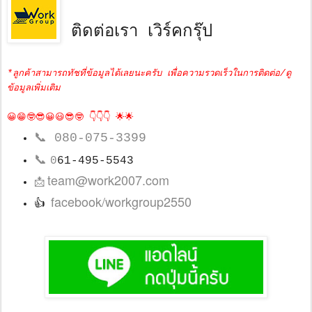
ติดต่อเรา เวิร์คกรุ๊ป
*ลูกค้าสามารถทัชที่ข้อมูลได้เลยนะครับ เพื่อความรวดเร็วในการติดต่อ/ดู
ข้อมูลเพิ่มเติม
😀😁🤓😎😀😃😎🤓 👇👇👇 🌟🌟
📞
080-075-3399
📞
0
61-495-5543
team@work2007.com
📩
facebook/workgroup2550
👍