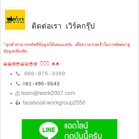
ติดต่อเรา เวิร์คกรุ๊ป
*ลูกค้าสามารถทัชที่ข้อมูลได้เลยนะครับ เพื่อความรวดเร็วในการติดต่อ/ดู
ข้อมูลเพิ่มเติม
😀😁🤓😎😀😃😎🤓 👇👇👇 🌟🌟
📞
080-075-3399
📞
0
61-495-5543
team@work2007.com
📩
facebook/workgroup2550
👍