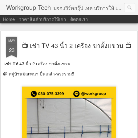
Workgroup Tech
บจก.เวิร์คกรุ๊ป เทค บริการให้ เช่าคอมพิวเตอร์ โน้ตบุ๊ค โปรเจคเตอร์ ทีวีจอแบน จอทัชสกรีน ตู้คีออส วีดีโอวอล และอุปกรณ์อื่น ๆ บริการให้เช่าเป็น รายวัน
Home
ราคาสินค้าบริการให้เช่า
ติดต่อเรา
MAY
📺 เช่า TV 43 นิ้ว 2 เครื่อง ขาตั้งแขวน 📺
23
เช่า TV
43 นิ้ว 2 เครื่อง ขาตั้งแขวน
@ หมู่บ้านมัณฑนา ปิ่นเกล้า-พระราม5