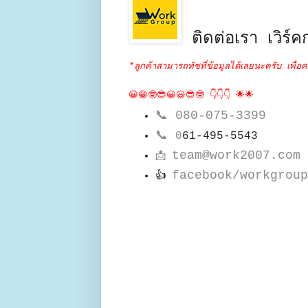
ติดต่อเรา เวิร์คก
*ลูกค้าสามารถทัชที่ข้อมูลได้เลยนะครับ เพื่อค
😀😁🤓😎😀😃😎🤓 👇👇👇 🌟🌟
📞
080-075-3399
📞
0
61-495-5543
team@work2007.com
📩
facebook/workgroup
👍