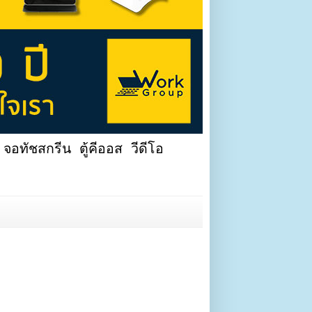
จอทัชสกรีน ตู้คีออส วีดีโอ