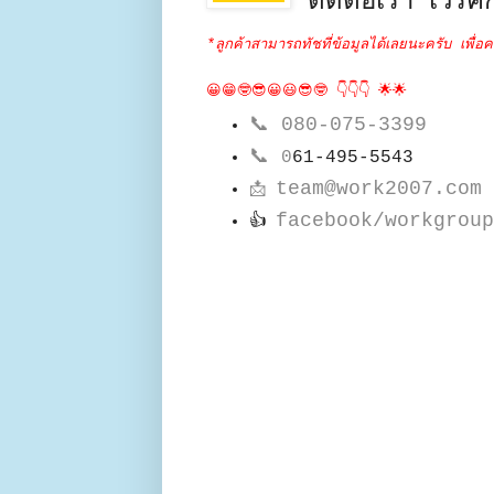
ติดต่อเรา เวิร์คก
*ลูกค้าสามารถทัชที่ข้อมูลได้เลยนะครับ เพื่อค
😀😁🤓😎😀😃😎🤓 👇👇👇 🌟🌟
📞
080-075-3399
📞
0
61-495-5543
team@work2007.com
📩
facebook/workgroup
👍