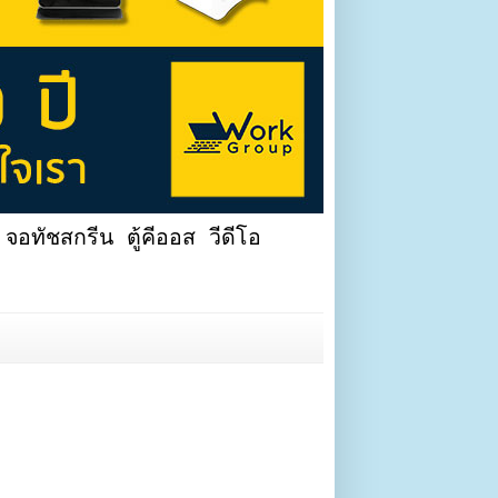
จอทัชสกรีน ตู้คีออส วีดีโอ