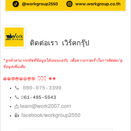
ติดต่อเรา เวิร์คกรุ๊ป
*ลูกค้าสามารถทัชที่ข้อมูลได้เลยนะครับ เพื่อความรวดเร็วในการติดต่อ/ดู
ข้อมูลเพิ่มเติม
😀😁🤓😎😀😃😎🤓 👇👇👇 🌟🌟
📞
080-075-3399
📞
0
61-495-5543
team@work2007.com
📩
facebook/workgroup2550
👍