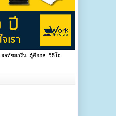
จอทัชสกรีน ตู้คีออส วีดีโอ