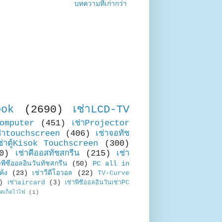
บทความที่เก่ากว่า
ook
(2690)
เช่าLCD-TV
Computer
(451)
เช่าProjector
ช่าtouchscreen
(406)
เช่าจอทัช
ช่าตู้Kisok Touchscreen
(300)
0)
เช่าคีออสทัชสกรีน
(215)
เช่า
าพีซีออลอินวันทัชสกรีน
(50)
PC all in
ค้ง
(23)
เช่าวีดีโอวอล
(22)
TV-Curve
)
เช่าaircard
(3)
เช่าพีซีออลอินวันเช่าPC
อคเก็ตไวไฟ
(1)