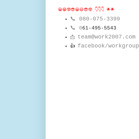
😀😁🤓😎😀😃😎🤓 👇👇👇 🌟🌟
📞
080-075-3399
📞
0
61-495-5543
team@work2007.com
📩
facebook/workgroup
👍