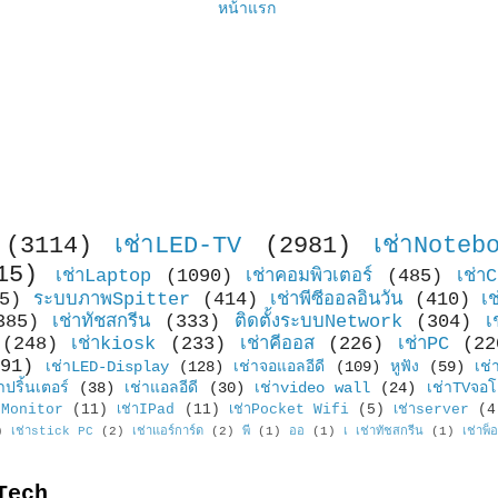
หน้าแรก
(3114)
เช่าLED-TV
(2981)
เช่าNoteb
15)
เช่าLaptop
(1090)
เช่าคอมพิวเตอร์
(485)
เช่า
5)
ระบบภาพSpitter
(414)
เช่าพีซีออลอินวัน
(410)
เ
385)
เช่าทัชสกรีน
(333)
ติดตั้งระบบNetwork
(304)
เ
(248)
เช่าkiosk
(233)
เช่าคีออส
(226)
เช่าPC
(22
91)
เช่าLED-Display
(128)
เช่าจอแอลอีดี
(109)
หูฟัง
(59)
เช่
าปริ้นเตอร์
(38)
เช่าแอลอีดี
(30)
เช่าvideo wall
(24)
เช่าTVจอโ
Monitor
(11)
เช่าIPad
(11)
เช่าPocket Wifi
(5)
เช่าserver
(4
)
เช่าstick PC
(2)
เช่าแอร์การ์ด
(2)
พี
(1)
ออ
(1)
เ เช่าทัชสกรีน
(1)
เช่าพ็
Tech