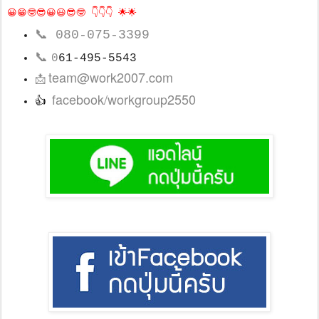
😀😁🤓😎😀😃😎🤓 👇👇👇 🌟🌟
📞
080-075-3399
📞
0
61-495-5543
team@work2007.com
📩
facebook/workgroup2550
👍