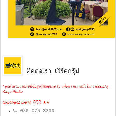
ติดต่อเรา เวิร์คกรุ๊ป
*ลูกค้าสามารถทัชที่ข้อมูลได้เลยนะครับ เพื่อความรวดเร็วในการติดต่อ/ดู
ข้อมูลเพิ่มเติม
😀😁🤓😎😀😃😎🤓 👇👇👇 🌟🌟
📞
080-075-3399