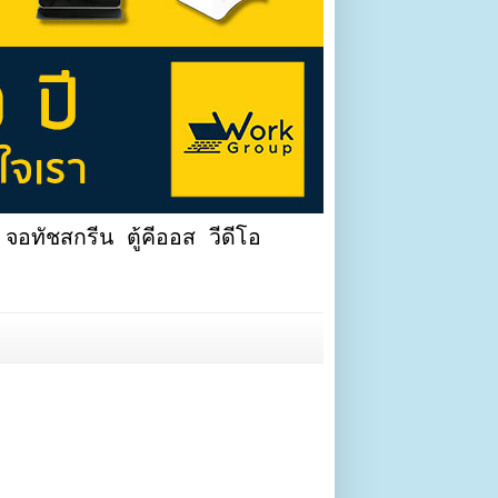
จอทัชสกรีน ตู้คีออส วีดีโอ