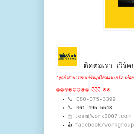
ติดต่อเรา เวิร์คก
*ลูกค้าสามารถทัชที่ข้อมูลได้เลยนะครับ เพื่อค
😀😁🤓😎😀😃😎🤓 👇👇👇 🌟🌟
📞
080-075-3399
📞
0
61-495-5543
team@work2007.com
📩
facebook/workgroup
👍