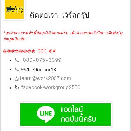
ติดต่อเรา เวิร์คกรุ๊ป
*ลูกค้าสามารถทัชที่ข้อมูลได้เลยนะครับ เพื่อความรวดเร็วในการติดต่อ/ดู
ข้อมูลเพิ่มเติม
😀😁🤓😎😀😃😎🤓 👇👇👇 🌟🌟
📞
080-075-3399
📞
0
61-495-5543
team@work2007.com
📩
facebook/workgroup2550
👍