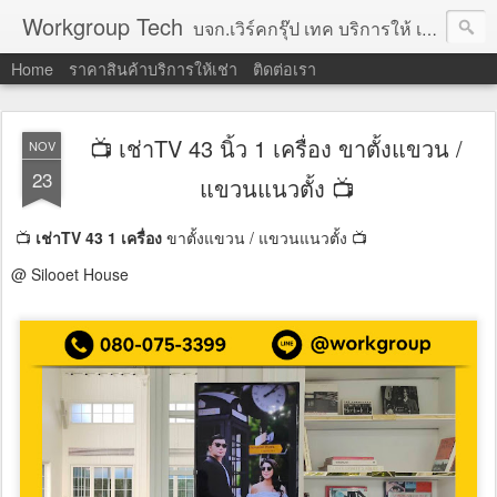
Workgroup Tech
บจก.เวิร์คกรุ๊ป เทค บริการให้ เช่าคอมพิวเตอร์ โน้ตบุ๊ค โปรเจคเตอร์ ทีวีจอแบน จอทัชสกรีน ตู้คีออส วีดีโอวอล และอุปกรณ์อื่น ๆ บริการให้เช่าเป็น รายวัน
Home
ราคาสินค้าบริการให้เช่า
ติดต่อเรา
📺 เช่าTV 43 นิ้ว 1 เครื่อง ขาตั้งแขวน /
NOV
23
แขวนแนวตั้ง 📺
📺
เช่าTV 43 1 เครื่อง
ขาตั้งแขวน / แขวนแนวตั้ง 📺
@ Silooet House