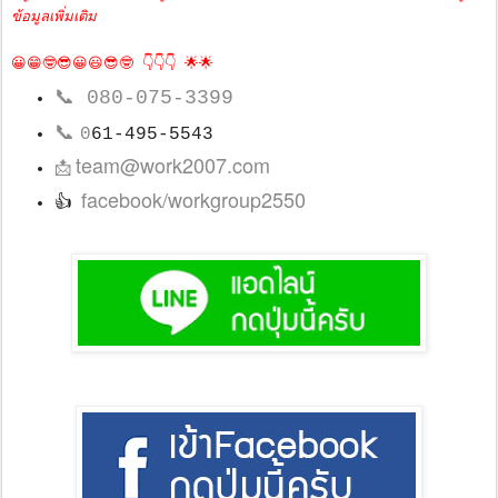
ข้อมูลเพิ่มเติม
😀😁🤓😎😀😃😎🤓 👇👇👇 🌟🌟
📞
080-075-3399
📞
0
61-495-5543
team@work2007.com
📩
facebook/workgroup2550
👍