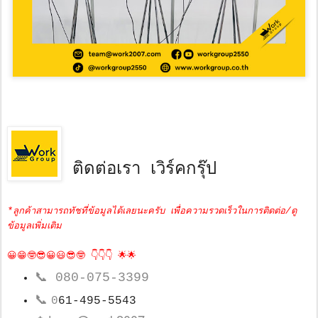
ติดต่อเรา เวิร์คกรุ๊ป
*ลูกค้าสามารถทัชที่ข้อมูลได้เลยนะครับ เพื่อความรวดเร็วในการติดต่อ/ดู
ข้อมูลเพิ่มเติม
😀😁🤓😎😀😃😎🤓 👇👇👇 🌟🌟
📞
080-075-3399
📞
0
61-495-5543