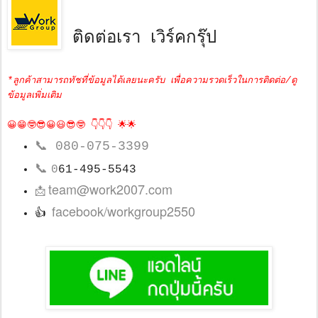
ติดต่อเรา เวิร์คกรุ๊ป
*ลูกค้าสามารถทัชที่ข้อมูลได้เลยนะครับ เพื่อความรวดเร็วในการติดต่อ/ดู
ข้อมูลเพิ่มเติม
😀😁🤓😎😀😃😎🤓 👇👇👇 🌟🌟
📞
080-075-3399
📞
0
61-495-5543
team@work2007.com
📩
facebook/workgroup2550
👍