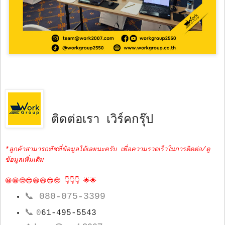
ติดต่อเรา เวิร์คกรุ๊ป
*ลูกค้าสามารถทัชที่ข้อมูลได้เลยนะครับ เพื่อความรวดเร็วในการติดต่อ/ดู
ข้อมูลเพิ่มเติม
😀😁🤓😎😀😃😎🤓 👇👇👇 🌟🌟
📞
080-075-3399
📞
0
61-495-5543