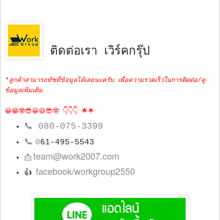
ติดต่อเรา เวิร์คกรุ๊ป
*ลูกค้าสามารถทัชที่ข้อมูลได้เลยนะครับ เพื่อความรวดเร็วในการติดต่อ/ดู
ข้อมูลเพิ่มเติม
😀😁🤓😎😀😃😎🤓 👇👇👇 🌟🌟
📞
080-075-3399
📞
0
61-495-5543
team@work2007.com
📩
facebook/workgroup2550
👍