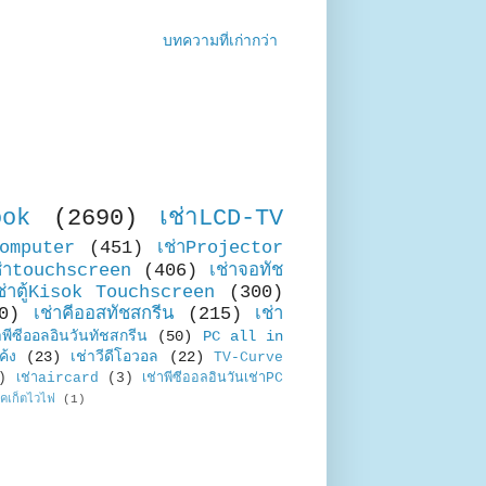
บทความที่เก่ากว่า
ook
(2690)
เช่าLCD-TV
Computer
(451)
เช่าProjector
ช่าtouchscreen
(406)
เช่าจอทัช
ช่าตู้Kisok Touchscreen
(300)
0)
เช่าคีออสทัชสกรีน
(215)
เช่า
าพีซีออลอินวันทัชสกรีน
(50)
PC all in
ค้ง
(23)
เช่าวีดีโอวอล
(22)
TV-Curve
)
เช่าaircard
(3)
เช่าพีซีออลอินวันเช่าPC
อคเก็ตไวไฟ
(1)