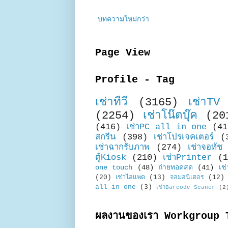
บทความใหม่กว่า
Page View
Profile - Tag
เช่าทีวี
(3165)
เช่าTV
(2254)
เช่าโน๊ตบุ๊ค
(20
(416)
เช่าPC all in one
(41
สกรีน
(398)
เช่าโปรเจคเตอร์
(
เช่าฉากรับภาพ
(274)
เช่าจอทัช
ตู้Kiosk
(210)
เช่าPrinter
(1
one touch
(48)
ถ่ายทอดสด
(41)
เช่
(20)
เช่าไอแพด
(13)
จอมอนิเตอร
(12)
all in one
(3)
เช่าBarcode Scaner
(2
ผลงานของเรา Workgroup 