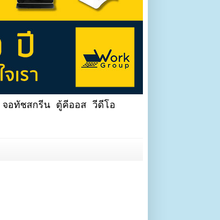
จอทัชสกรีน ตู้คีออส วีดีโอ