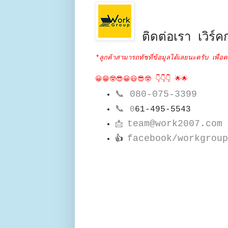
ติดต่อเรา เวิร์คก
*ลูกค้าสามารถทัชที่ข้อมูลได้เลยนะครับ เพื่อค
😀😁🤓😎😀😃😎🤓 👇👇👇 🌟🌟
📞
080-075-3399
📞
0
61-495-5543
team@work2007.com
📩
facebook/workgroup
👍