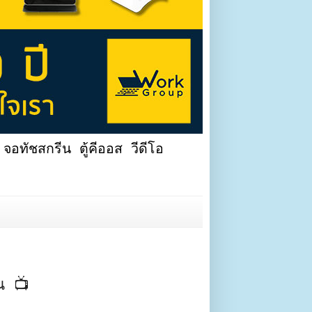
จอทัชสกรีน ตู้คีออส วีดีโอ
วน 📺