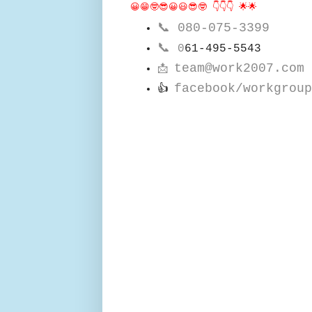
😀😁🤓😎😀😃😎🤓 👇👇👇 🌟🌟
📞
080-075-3399
📞
0
61-495-5543
team@work2007.com
📩
facebook/workgroup
👍